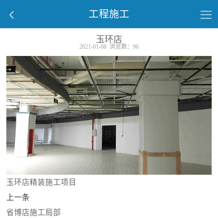


工程施工
玉环店
2021-01-08 浏览数：96
玉环店精装施工项目
上一条
省博店施工局部